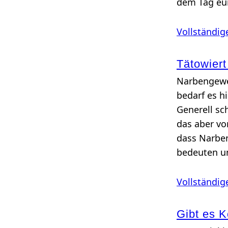
dem Tag eur
Vollständig
Tätowiert
Narbengeweb
bedarf es h
Generell sc
das aber vo
dass Narben
bedeuten u
Vollständig
Gibt es Kö