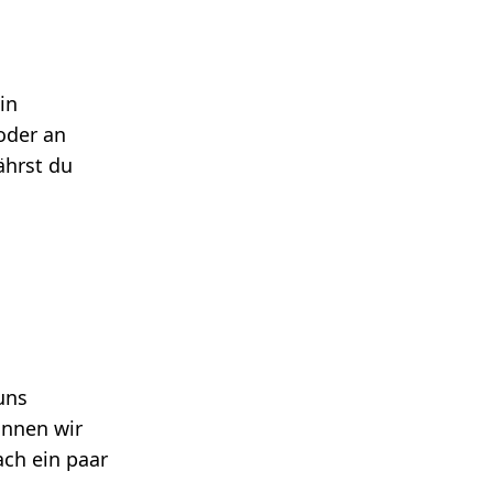
in
oder an
ährst du
uns
önnen wir
ach ein paar