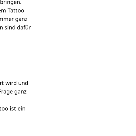
 bringen.
em Tattoo
 immer ganz
n sind dafür
rt wird und
 Frage ganz
oo ist ein