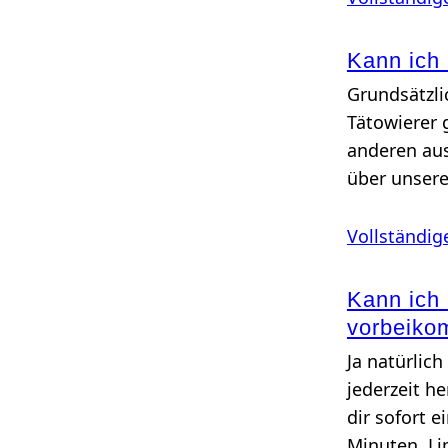
Kann ich 
Grundsätzli
Tätowierer 
anderen aus
über unser
Vollständig
Kann ich 
vorbeik
Ja natürlic
jederzeit h
dir sofort 
Minuten. Li