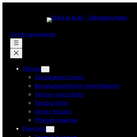
Zum
Inhalt
springen
Termin vereinbaren
Tattoo
Tätowierer/innen
Beratungstermin vereinbaren
Tattoo-Gutschein
Tattoo-Stile
Unser Studio
Pflegehinweise
Piercing