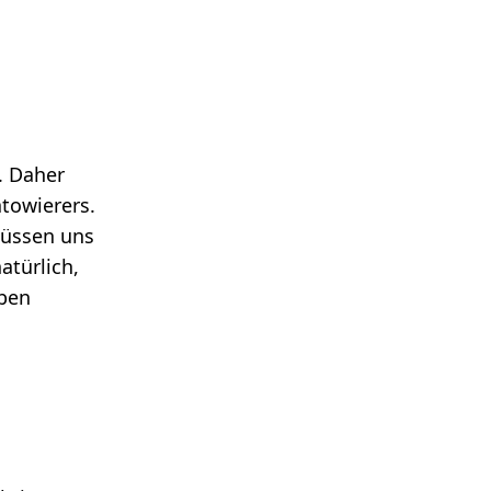
. Daher
towierers.
müssen uns
atürlich,
eben