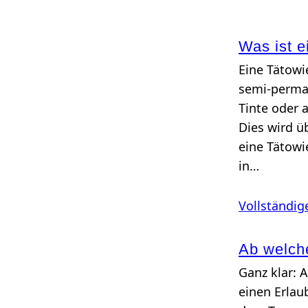
Was ist e
Eine Tätowi
semi-perman
Tinte oder 
Dies wird ü
eine Tätowi
in…
Vollständig
Ab welche
Ganz klar: 
einen Erlau