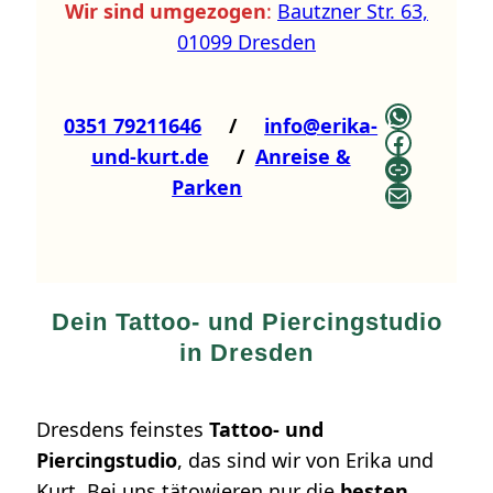
Wir sind umgezogen
:
Bautzner Str. 63,
01099 Dresden
WhatsA
0351 79211646
/
info@erika-
Faceboo
und-kurt.de
/
Anreise &
Link
Parken
E-Mail
Dein Tattoo- und Piercingstudio
in Dresden
Dresdens feinstes
Tattoo- und
Piercingstudio
, das sind wir von Erika und
Kurt. Bei uns tätowieren nur die
besten