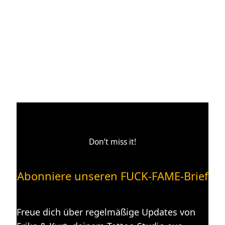
Bwin
bietet eine große Auswahl an
StartGames
bietet eine Vielzahl von Online-
Spielautomaten und regelmäßige
Slots sowie Willkommensbonus-Pakete.
Bonusaktionen.
Don’t miss it!
Abonniere unseren FUCK-FAME-Brief
Freue dich über regelmäßige Updates von