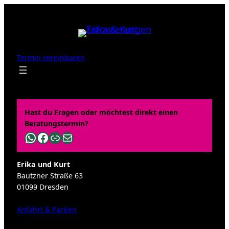
Zum
Inhalt
springen
Termin vereinbaren
Hast du Fragen oder möchtest direkt einen
Beratungstermin?
WhatsApp
Facebook
Link
E-Mail
Erika und Kurt
Bautzner Straße 63
01099 Dresden
Anfahrt & Parken