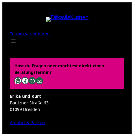
Zum
Inhalt
springen
Termin vereinbaren
Hast du Fragen oder möchtest direkt einen
Beratungstermin?
WhatsApp
Facebook
Link
E-Mail
Erika und Kurt
Bautzner Straße 63
01099 Dresden
Anfahrt & Parken