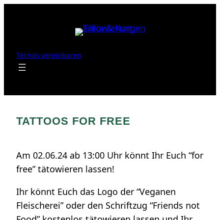
Zum
Inhalt
springen
Termin vereinbaren
TATTOOS FOR FREE
Am 02.06.24 ab 13:00 Uhr könnt Ihr Euch “for
free” tätowieren lassen!
Ihr könnt Euch das Logo der “Veganen
Fleischerei” oder den Schriftzug “Friends not
Food” kostenlos tätowieren lassen und Ihr