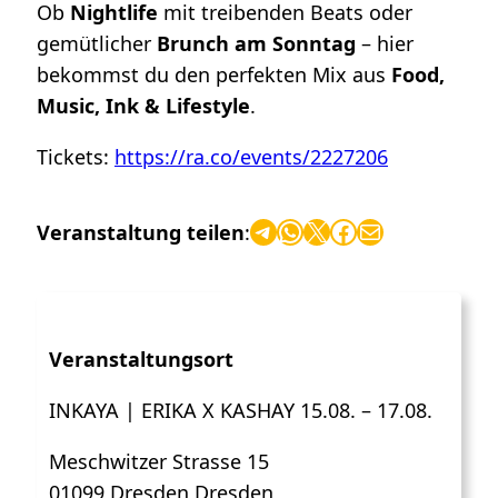
Ob
Nightlife
mit treibenden Beats oder
gemütlicher
Brunch am Sonntag
– hier
bekommst du den perfekten Mix aus
Food,
Music, Ink & Lifestyle
.
Tickets:
https://ra.co/events/2227206
Telegram
WhatsApp
X
Facebook
E-Mail
Veranstaltung teilen
:
Veranstaltungsort
INKAYA | ERIKA X KASHAY 15.08. – 17.08.
Meschwitzer Strasse 15
01099 Dresden Dresden