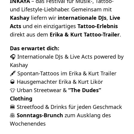
INKAYA
– das Festival für Musik-, Tattoo-
und Lifestyle-Liebhaber. Gemeinsam mit
Kashay
liefern wir
internationale DJs
,
Live
Acts
und ein einzigartiges
Tattoo-Erlebnis
direkt aus dem
Erika & Kurt Tattoo-Trailer
.
Das erwartet dich:
🎧 Internationale DJs & Live Acts powered by
Kashay
🖋️ Spontan-Tattoos im Erika & Kurt Trailer
🥃 Hausgemachter Erika & Kurt Likör
👕 Urban Streetwear &
“The Dudes”
Clothing
🍔 Streetfood & Drinks für jeden Geschmack
🥞
Sonntags-Brunch
zum Ausklang des
Wochenendes