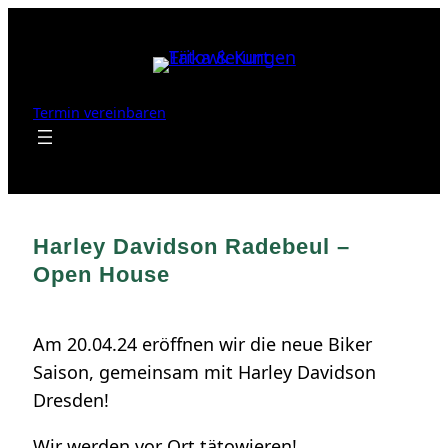
Zum
Inhalt
springen
Termin vereinbaren
Harley Davidson Radebeul –
Open House
Am 20.04.24 eröffnen wir die neue Biker
Saison, gemeinsam mit Harley Davidson
Dresden!
Wir werden vor Ort tätowieren!