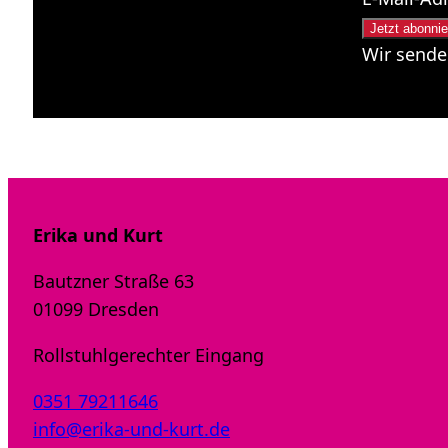
Wir sende
Erika und Kurt
Bautzner Straße 63
01099 Dresden
Rollstuhlgerechter Eingang
0351 79211646
info@erika-und-kurt.de