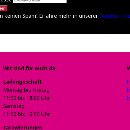
n keinen Spam! Erfahre mehr in unserer
Datenschutz
Wir sind für euch da
W
Ladengeschäft
F
Montag bis Freitag
I
11:00 bis 18:00 Uhr
I
Samstag
11:00 bis 16:00 Uhr
Tätowierungen