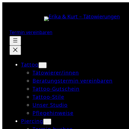
Zum
Inhalt
springen
Termin vereinbaren
Tattoo
Tätowierer/innen
Beratungstermin vereinbaren
Tattoo-Gutschein
Tattoo-Stile
Unser Studio
Pflegehinweise
Piercing