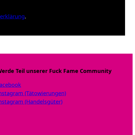
erklärung
.
erde Teil unserer Fuck Fame Community
acebook
nstagram (Tätowierungen)
nstagram (Handelsgüter)