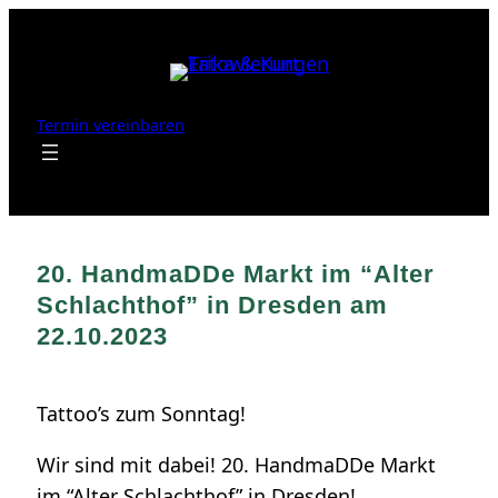
Zum
Inhalt
springen
Termin vereinbaren
20. HandmaDDe Markt im “Alter
Schlachthof” in Dresden am
22.10.2023
Tattoo’s zum Sonntag!
Wir sind mit dabei! 20. HandmaDDe Markt
im “Alter Schlachthof” in Dresden!