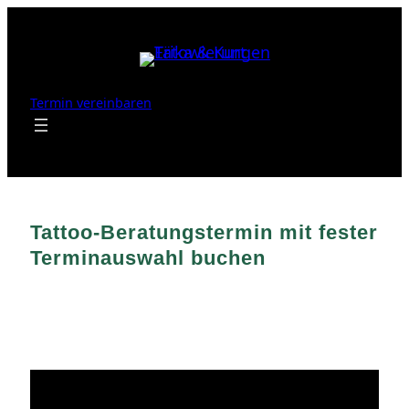
Zum
Inhalt
springen
Termin vereinbaren
Tattoo-Beratungstermin mit fester
Terminauswahl buchen