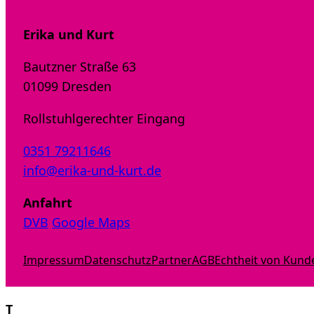
Erika und Kurt
Bautzner Straße 63
01099 Dresden
Rollstuhlgerechter Eingang
0351 79211646
info@erika-und-kurt.de
Anfahrt
DVB
Google Maps
Impressum
Datenschutz
Partner
AGB
Echtheit von Kun
T