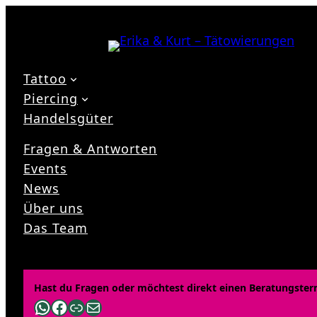
Zum
Inhalt
springen
Tattoo
Piercing
Handelsgüter
Fragen & Antworten
Events
News
Über uns
Das Team
Hast du Fragen oder möchtest direkt einen Beratungster
WhatsApp
Facebook
Link
E-Mail