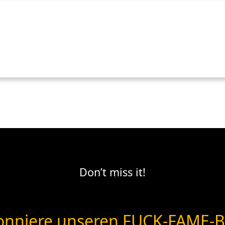
Don’t miss it!
nniere unseren FUCK-FAME-B