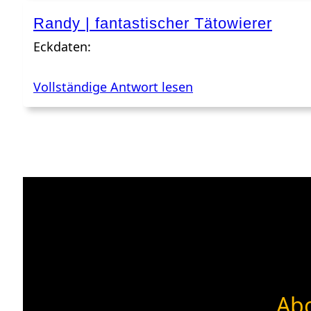
Randy | fantastischer Tätowierer
Eckdaten:
Vollständige Antwort lesen
Abo