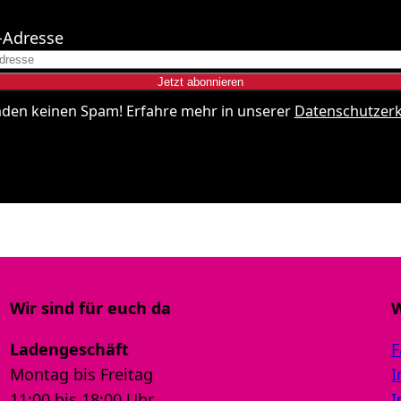
-Adresse
nden keinen Spam! Erfahre mehr in unserer
Datenschutzer
Wir sind für euch da
W
Ladengeschäft
F
Montag bis Freitag
I
11:00 bis 18:00 Uhr
I