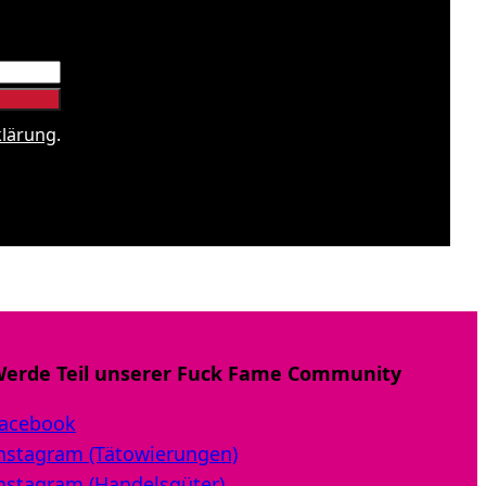
klärung
.
erde Teil unserer Fuck Fame Community
acebook
nstagram (Tätowierungen)
nstagram (Handelsgüter)