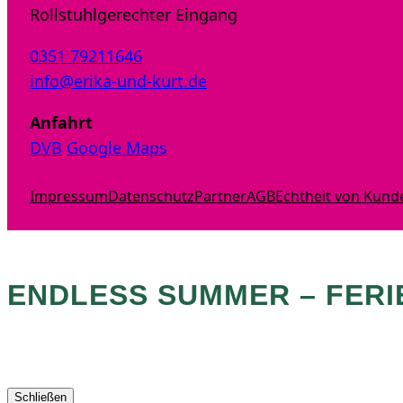
Rollstuhlgerechter Eingang
0351 79211646
info@erika-und-kurt.de
Anfahrt
DVB
Google Maps
Impressum
Datenschutz
Partner
AGB
Echtheit von Kun
ENDLESS SUMMER – FERI
Schließen