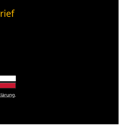
rief
klärung
.