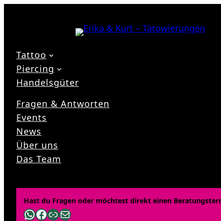
Zum
Inhalt
springen
Tattoo
Piercing
Handelsgüter
Fragen & Antworten
Events
News
Über uns
Das Team
Hast du Fragen oder möchtest direkt einen Beratungster
WhatsApp
Facebook
Link
E-Mail