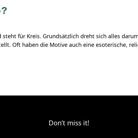
o?
teht für Kreis. Grundsätzlich dreht sich alles dar
llt. Oft haben die Motive auch eine esoterische, re
Don’t miss it!