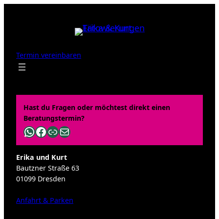
Zum
Inhalt
springen
Termin vereinbaren
Hast du Fragen oder möchtest direkt einen
Beratungstermin?
WhatsApp
Facebook
Link
E-Mail
Erika und Kurt
Bautzner Straße 63
01099 Dresden
Anfahrt & Parken