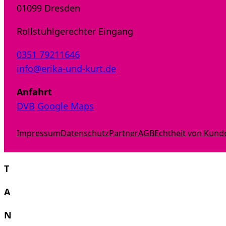
01099 Dresden
Rollstuhlgerechter Eingang
0351 79211646
info@erika-und-kurt.de
Anfahrt
DVB
Google Maps
Impressum
Datenschutz
Partner
AGB
Echtheit von Kun
T
A
N