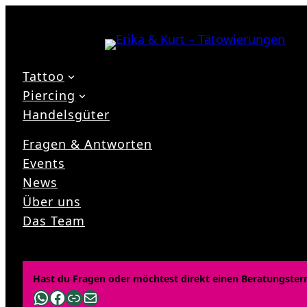
Zum
Inhalt
springen
Tattoo
Piercing
Handelsgüter
Fragen & Antworten
Events
News
Über uns
Das Team
Hast du Fragen oder möchtest direkt einen Beratungster
WhatsApp
Facebook
Link
E-Mail