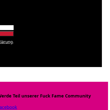
klärung
.
erde Teil unserer Fuck Fame Community
acebook