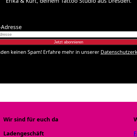
Erika & Kurt, deinem Tattoo Studio aus Dresden.
-Adresse
nden keinen Spam! Erfahre mehr in unserer
Datenschutzer
Wir sind für euch da
W
Ladengeschäft
F