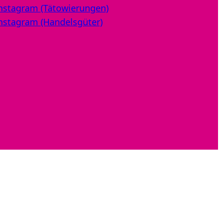
nstagram (Tätowierungen)
nstagram (Handelsgüter)