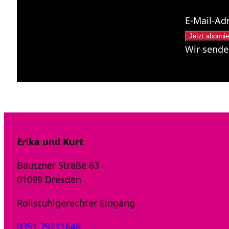
E-Mail-Ad
Wir sende
Erika und Kurt
Bautzner Straße 63
01099 Dresden
Rollstuhlgerechter Eingang
0351 79211646