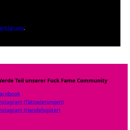
erklärung
.
erde Teil unserer Fuck Fame Community
acebook
nstagram (Tätowierungen)
nstagram (Handelsgüter)