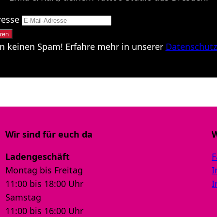
resse
n keinen Spam! Erfahre mehr in unserer
Datenschutz
Wir sind für euch da
W
Ladengeschäft
F
Montag bis Freitag
I
11:00 bis 18:00 Uhr
I
Samstag
11:00 bis 16:00 Uhr