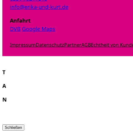
info@erika-und-kurt.de
Anfahrt
DVB
Google Maps
Impressum
Datenschutz
Partner
AGB
Echtheit von Kun
T
A
N
Schließen