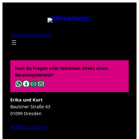
Zum
Inhalt
springen
Termin vereinbaren
Hast du Fragen oder möchtest direkt einen
Beratungstermin?
WhatsApp
Facebook
Link
E-Mail
Erika und Kurt
Bautzner Straße 63
01099 Dresden
Anfahrt & Parken