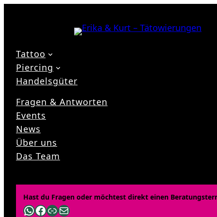
Zum
Inhalt
springen
Tattoo
Piercing
Handelsgüter
Fragen & Antworten
Events
News
Über uns
Das Team
Hast du Fragen oder möchtest direkt einen Beratungster
WhatsApp
Facebook
Link
E-Mail