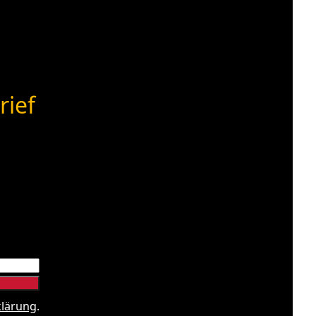
rief
klärung
.